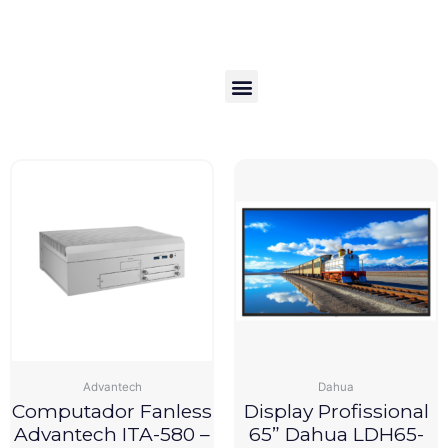
Ir
[br_filter_single filter_id=3375]
para
o
conteúdo
Showing all 4 results
Menu
Advantech
Dahua
Computador Fanless
Display Profissional
Advantech ITA-580 –
65” Dahua LDH65-