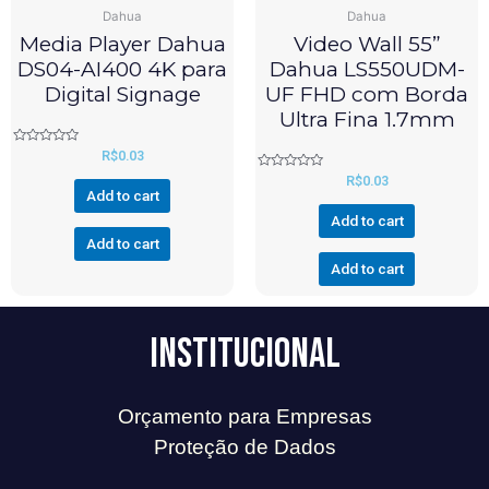
Dahua
Dahua
Media Player Dahua
Video Wall 55”
DS04-AI400 4K para
Dahua LS550UDM-
Digital Signage
UF FHD com Borda
Ultra Fina 1.7mm
Rated
R$
0.03
0
out
Rated
R$
0.03
of
0
Add to cart
5
out
of
Add to cart
5
Add to cart
Add to cart
Institucional
Orçamento para Empresas
Proteção de Dados