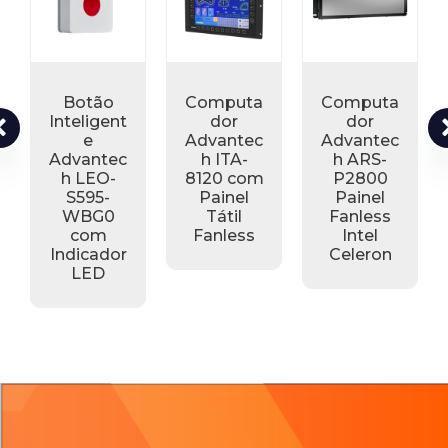
Computa
Computa
Computa
dor
dor
dor
Advantec
Advantec
Advantec
h ITA-
h ARS-
h ITA-
8120 com
P2800
7220 de
Painel
Painel
Painel
Tátil
Fanless
Fanless
Fanless
Intel
Intel
Celeron
Celeron