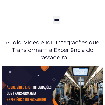
Ir
para
o
conteúdo
Menu
Voltar ao blog
Áudio, Vídeo e IoT: Integrações que
Transformam a Experiência do
Passageiro