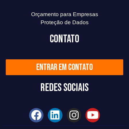
Orçamento para Empresas
Proteção de Dados
Contato
Entrar em contato
Redes Sociais
F
L
I
Y
a
i
n
o