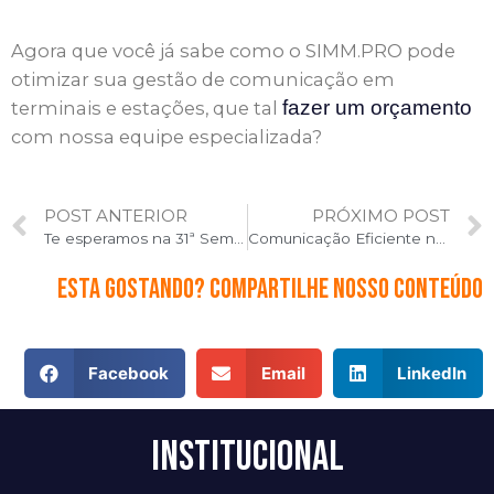
Agora que você já sabe como o SIMM.PRO pode
otimizar sua gestão de comunicação em
fazer um orçamento
terminais e estações, que tal
com nossa equipe especializada?
Prev
POST ANTERIOR
PRÓXIMO POST
Te esperamos na 31ª Semana de Tecnologia Metroferroviária!
Comunicação Eficiente nos Aeroportos Durante o Natal com SIMM.PRO
Esta gostando? Compartilhe nosso conteúdo
Facebook
Email
LinkedIn
Institucional