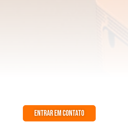
Entrar em contato
Entrar em contato