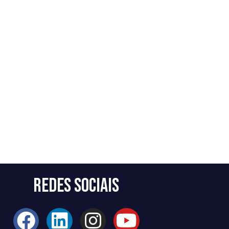
Redes Sociais
F
L
I
Y