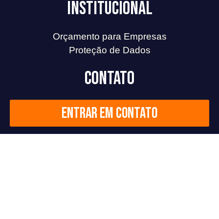
Institucional
Orçamento para Empresas
Proteção de Dados
Contato
Entrar em contato
Redes Sociais
F
L
I
Y
a
i
n
o
c
n
s
u
2026
©
Todos os direitos reservados.