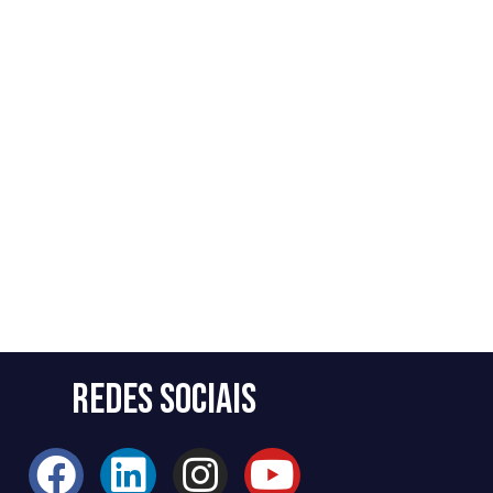
Redes Sociais
F
L
I
Y