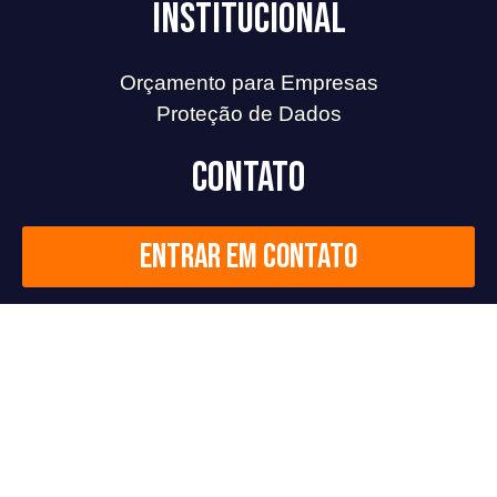
Institucional
Orçamento para Empresas
Proteção de Dados
Contato
Entrar em contato
Redes Sociais
F
L
I
Y
a
i
n
o
c
n
s
u
2026
©
Todos os direitos reservados.