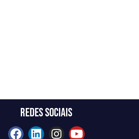
Redes Sociais
F
L
I
Y