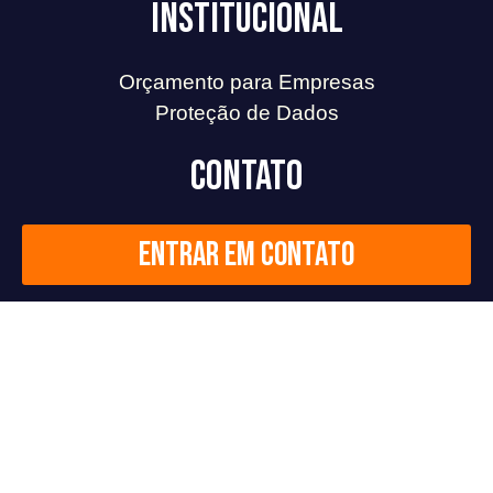
Institucional
Orçamento para Empresas
Proteção de Dados
Contato
Entrar em contato
Redes Sociais
F
L
I
Y
a
i
n
o
c
n
s
u
2026
©
Todos os direitos reservados.