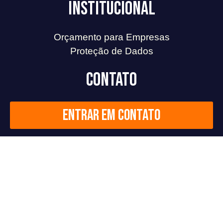
Institucional
Orçamento para Empresas
Proteção de Dados
Contato
Entrar em contato
Redes Sociais
F
L
I
Y
a
i
n
o
c
n
s
u
2026
©
Todos os direitos reservados.