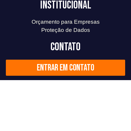
Institucional
Orçamento para Empresas
Proteção de Dados
Contato
Entrar em contato
Redes Sociais
F
L
I
Y
a
i
n
o
c
n
s
u
2026
©
Todos os direitos reservados.