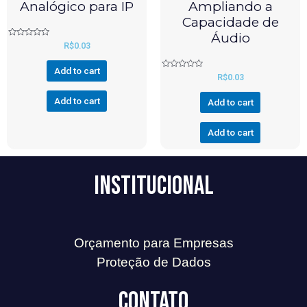
Analógico para IP
Ampliando a
Capacidade de
Áudio
Rated
R$
0.03
0
out
of
Add to cart
5
Rated
R$
0.03
0
out
of
Add to cart
Add to cart
5
Add to cart
Institucional
Orçamento para Empresas
Proteção de Dados
Contato