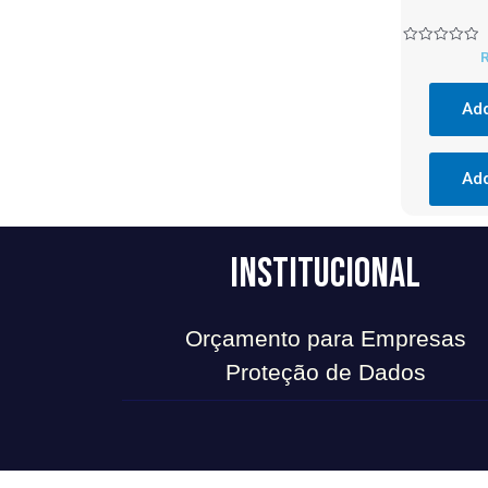
Rated
0
out
of
Add
5
Add
Institucional
Orçamento para Empresas
Proteção de Dados