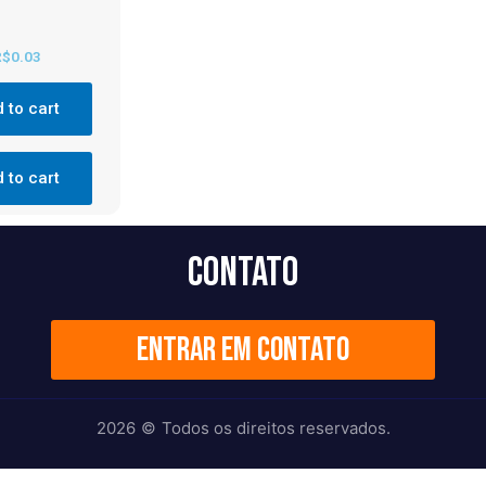
R$
0.03
 to cart
 to cart
Contato
Entrar em contato
2026
©
Todos os direitos reservados.