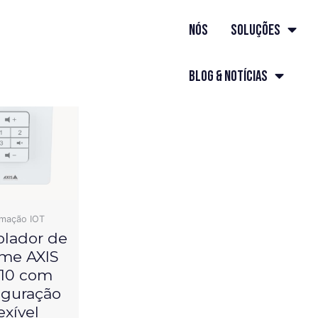
 single result
nós
Soluções
Blog & Notícias
mação IOT
olador de
me AXIS
10 com
iguração
exível