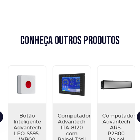
conheça outros produtos
Botão
Computador
Computador
Inteligente
Advantech
Advantech
Advantech
ITA-8120
ARS-
LEO-S595-
com
P2800
WBG0
Painel Tátil
Painel